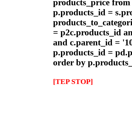
products_price from (
p.products_id = s.pr
Bicicleta Eléctrica Niño 100w
products_to_categori
12''
345.00EUR
= p2c.products_id an
---------
and c.parent_id = '1
p.products_id = pd.p
IMR MX 125cc Naranja
order by p.products_
(14''/12'')
999.00EUR
---------
[TEP STOP]
IMR MX 140 Naranja(17"/14")
1,319.00EUR
---------