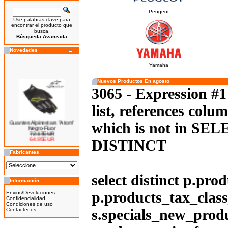
Peugeot
Use palabras clave para
encontrar el producto que
busca.
Búsqueda Avanzada
Novedades
Yamaha
Nuevos Productos En agosto
3065 - Expression #
list, references col
Guantes Alpinestars "Atom"
which is not in SELE
Negro-Fluor
72.17EUR
64.95EUR
DISTINCT
---------
Fabricantes
select distinct p.pro
Información
Bicicleta Eléctrica Niño 100w
p.products_tax_class
Envios/Devoluciones
14''
Confidencialidad
425.00EUR
Condiciones de uso
s.specials_new_produ
Contactenos
---------