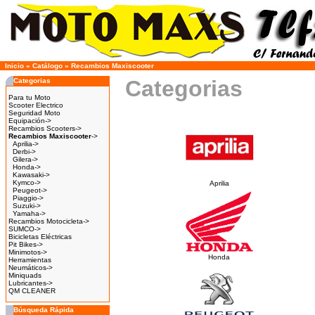
Inicio
»
Catálogo
»
Recambios Maxiscooter
Categorias
Categorias
Para tu Moto
Scooter Electrico
Seguridad Moto
Equipación->
Recambios Scooters->
Recambios Maxiscooter
->
Aprilia->
Derbi->
Gilera->
Honda->
Kawasaki->
Kymco->
Aprilia
Peugeot->
Piaggio->
Suzuki->
Yamaha->
Recambios Motocicleta->
SUMCO->
Bicicletas Eléctricas
Pit Bikes->
Minimotos->
Honda
Herramientas
Neumáticos->
Miniquads
Lubricantes->
QM CLEANER
Búsqueda Rápida