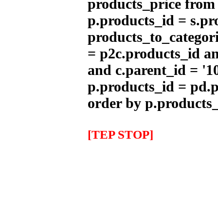
products_price from (
p.products_id = s.pr
Bicicleta Eléctrica Niño 100w
products_to_categori
12''
345.00EUR
= p2c.products_id an
---------
and c.parent_id = '1
p.products_id = pd.p
IMR MX 125cc Naranja
order by p.products_
(14''/12'')
999.00EUR
---------
[TEP STOP]
IMR MX 140 Naranja(17"/14")
1,319.00EUR
---------