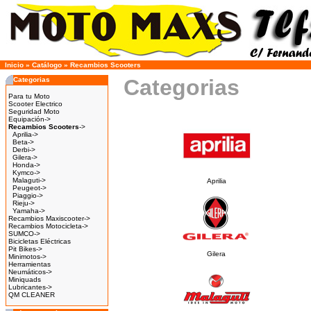
Inicio
»
Catálogo
»
Recambios Scooters
Categorias
Categorias
Para tu Moto
Scooter Electrico
Seguridad Moto
Equipación->
Recambios Scooters
->
Aprilia->
Beta->
Derbi->
Gilera->
Honda->
Kymco->
Malaguti->
Aprilia
Peugeot->
Piaggio->
Rieju->
Yamaha->
Recambios Maxiscooter->
Recambios Motocicleta->
SUMCO->
Bicicletas Eléctricas
Pit Bikes->
Gilera
Minimotos->
Herramientas
Neumáticos->
Miniquads
Lubricantes->
QM CLEANER