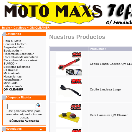
Inicio
»
Catálogo
»
QM CLEANER
Categorias
Nuestros Productos
Para tu Moto
Scooter Electrico
Seguridad Moto
Productos+
Equipación->
Recambios Scooters->
Recambios Maxiscooter->
Recambios Motocicleta->
SUMCO->
Cepillo Limpia Cadena QM C
Bicicletas Eléctricas
Pit Bikes->
Minimotos->
Herramientas
Neumáticos->
Miniquads
Lubricantes->
QM CLEANER
Cepillo Limpieza Largo
Búsqueda Rápida
Use palabras clave para
encontrar el producto que
Cera Carnauva QM Cleaner
busca.
Búsqueda Avanzada
Novedades