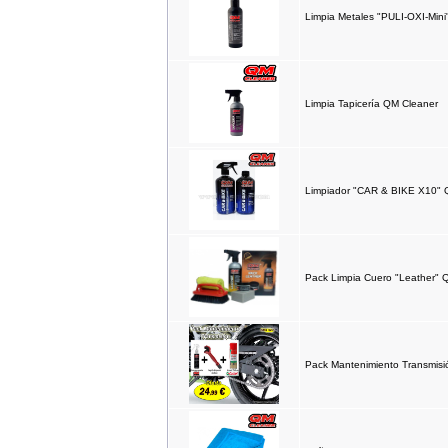
Limpia Metales "PULI-OXI-Min
IMR MX 125cc Naranja
(14''/12'')
999.00EUR
Limpia Tapicería QM Cleaner
---------
Limpiador "CAR & BIKE X10" 
IMR MX 140 Naranja(17"/14")
1,319.00EUR
---------
Pack Limpia Cuero "Leather" 
IMR MX 140 Rojo(17"/14")
1,319.00EUR
Pack Mantenimiento Transmisi
---------