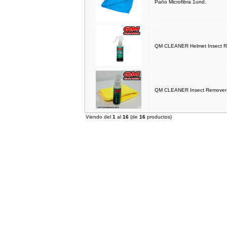
Paño Microfibra 1und.
IMR MX 155 Azul (17"/14")
1,725.00EUR
---------
QM CLEANER Helmet Insect 
IMR MX 155 Naranja (17"/14")
1,725.00EUR
---------
QM CLEANER Insect Remover
Viendo del
1
al
16
(de
16
productos)
Polea Minarelli Stage6 CNC
Racing Drive
34.57EUR
---------
Escape ARROW X-Kone Dark
Honda MSX/GROM (2013-
2017)
624.88EUR