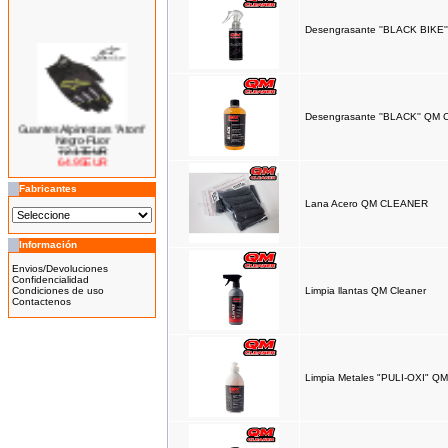
Desengrasante ''BLACK BIKE'
Desengrasante ''BLACK'' QM 
Guantes Alpinestars "Atom"
Negro-Fluor
72.17EUR
64.95EUR
---------
Fabricantes
Lana Acero QM CLEANER
Información
Bicicleta Eléctrica Niño 100w
14''
Envios/Devoluciones
425.00EUR
Confidencialidad
Condiciones de uso
Limpia llantas QM Cleaner
---------
Contactenos
Limpia Metales "PULI-OXI" QM
Bicicleta Eléctrica Niño 100w
12''
345.00EUR
---------