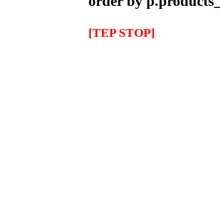
order by p.products_
345.00EUR
---------
[TEP STOP]
IMR MX 125cc Naranja
(14''/12'')
999.00EUR
---------
IMR MX 140 Naranja(17"/14")
1,319.00EUR
---------
IMR MX 140 Rojo(17"/14")
1,319.00EUR
---------