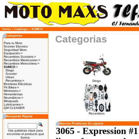
Inicio
»
Catálogo
»
SUMCO
Categorias
Categorias
Para tu Moto
Scooter Electrico
Seguridad Moto
Equipación->
Recambios Scooters->
Recambios Maxiscooter->
Recambios Motocicleta->
SUMCO
->
Dingo
Scooter
Urban
Recambios->
Dingo
Bicicletas Eléctricas
Pit Bikes->
Minimotos->
Herramientas
Neumáticos->
Miniquads
Lubricantes->
QM CLEANER
Recambios
Búsqueda Rápida
Nuevos Productos En agosto
3065 - Expression #
Use palabras clave para
encontrar el producto que
busca.