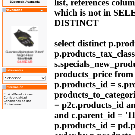
list, references col
Búsqueda Avanzada
which is not in SELE
Novedades
DISTINCT
select distinct p.pro
Guantes Alpinestars "Atom"
p.products_tax_class
Negro-Fluor
72.17EUR
64.95EUR
s.specials_new_produ
---------
Fabricantes
products_price from (
p.products_id = s.pr
Información
Bicicleta Eléctrica Niño 100w
products_to_categori
14''
Envios/Devoluciones
425.00EUR
Confidencialidad
Condiciones de uso
= p2c.products_id an
---------
Contactenos
and c.parent_id = '1
p.products_id = pd.p
Bicicleta Eléctrica Niño 100w
12''