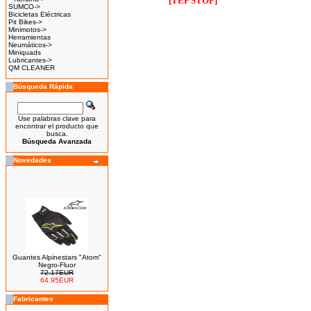
[TEP STOP]
SUMCO->
Bicicletas Eléctricas
Pit Bikes->
Minimotos->
Herramientas
Neumáticos->
Miniquads
Lubricantes->
QM CLEANER
Búsqueda Rápida
Use palabras clave para
encontrar el producto que
busca.
Búsqueda Avanzada
Novedades
Guantes Alpinestars "Atom"
Negro-Fluor
72.17EUR
64.95EUR
---------
Fabricantes