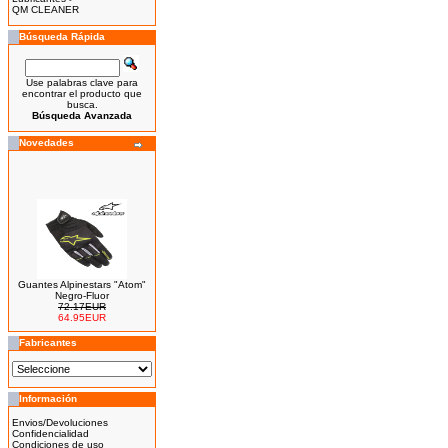
QM CLEANER
Búsqueda Rápida
Use palabras clave para
encontrar el producto que
busca.
Búsqueda Avanzada
Novedades
Guantes Alpinestars "Atom"
Negro-Fluor
72.17EUR
64.95EUR
---------
Fabricantes
Información
Bicicleta Eléctrica Niño 100w
Envios/Devoluciones
14''
Confidencialidad
425.00EUR
Condiciones de uso