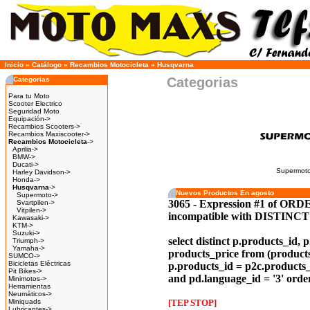
Inicio
»
Catálogo
»
Recambios Motocicleta
»
Husqvarna
Categorias
Categorias
Para tu Moto
Scooter Electrico
Seguridad Moto
Equipación->
Recambios Scooters->
Recambios Maxiscooter->
Recambios Motocicleta
->
Aprilia->
BMW->
Ducati->
Supermot
Harley Davidson->
Honda->
Husqvarna
->
Nuevos Productos En agosto
Supermoto->
3065 - Expression #1 of ORDER
Svartpilen->
Vitpilen->
incompatible with DISTINCT
Kawasaki->
KTM->
Suzuki->
select distinct p.products_id,
Triumph->
Yamaha->
products_price from (products 
SUMCO->
Bicicletas Eléctricas
p.products_id = p2c.products_
Pit Bikes->
and pd.language_id = '3' orde
Minimotos->
Herramientas
Neumáticos->
Miniquads
[TEP STOP]
Lubricantes->