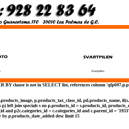
o
Svartpilen
 BY clause is not in SELECT list, references column 'qfp697.p.pr
 p.products_image, p.products_tax_class_id, pd.products_name, if(s
p) left join specials s on p.products_id = s.products_id, products_
id and p2c.categories_id = c.categories_id and c.parent_id = '1933
r by p.products_date_added desc limit 15