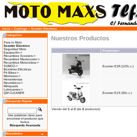
Inicio
»
Catálogo
»
Scooter Electrico
Categorias
Nuestros Productos
Para tu Moto
Scooter Electrico
Seguridad Moto
Productos+
Equipación->
Recambios Scooters->
Recambios Maxiscooter->
Recambios Motocicleta->
SUMCO->
Ecooter E1R (125c.c.)
Bicicletas Eléctricas
Pit Bikes->
Minimotos->
Herramientas
Neumáticos->
Miniquads
Lubricantes->
QM CLEANER
Ecooter E1S (50c.c.)
Búsqueda Rápida
Viendo del
1
al
2
(de
2
productos)
Use palabras clave para
encontrar el producto que
busca.
Búsqueda Avanzada
Novedades