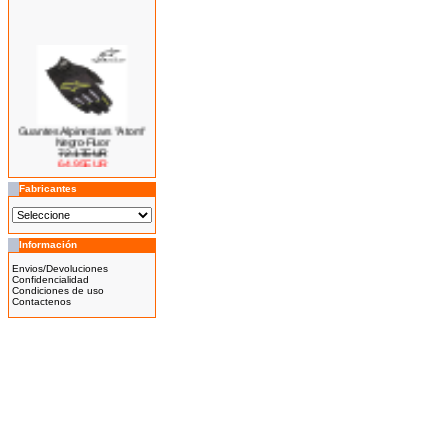
Guantes Alpinestars "Atom"
Negro-Fluor
72.17EUR
64.95EUR
---------
Fabricantes
Información
Bicicleta Eléctrica Niño 100w
Envios/Devoluciones
14''
Confidencialidad
425.00EUR
Condiciones de uso
Contactenos
---------
Bicicleta Eléctrica Niño 100w
12''
345.00EUR
---------