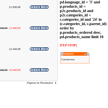
pd.language_id = '3' and
p.products_id =
12.95EUR
p2c.products_id and
p2c.categories_id =
c.categories_id and '24' in
(c.categories_id, c.parent_id)
order by
.59EUR
12.99EUR
p.products_ordered desc,
pd.products_name limit 10
[TEP STOP]
12.44EUR
Compras
0 productos
.68EUR
10.94EUR
Páginas de Resultados:
1