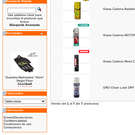
Búsqueda Rápida
Grasa Cadena Barda
Use palabras clave para
encontrar el producto que
busca.
Búsqueda Avanzada
Novedades
Grasa Cadena MOTO
Grasa Cadena Motul C
Guantes Alpinestars "Atom"
Negro-Fluor
72.17EUR
64.95EUR
GRO Chain Lube DRY 
---------
Fabricantes
Viendo del
1
al
7
(de
7
productos)
Información
Bicicleta Eléctrica Niño 100w
Envios/Devoluciones
14''
Confidencialidad
425.00EUR
Condiciones de uso
Contactenos
---------