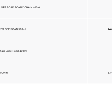
hl OFF ROAD FOAMY CHAIN 400ml
REX OFF ROAD 500ml
14
hain Lube Road 400ml
500 ml
13