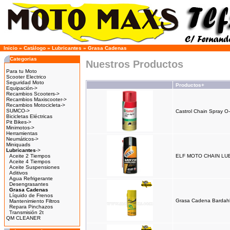
Inicio
»
Catálogo
»
Lubricantes
»
Grasa Cadenas
Categorias
Nuestros Productos
Para tu Moto
Scooter Electrico
Seguridad Moto
Productos+
Equipación->
Recambios Scooters->
Recambios Maxiscooter->
Recambios Motocicleta->
SUMCO->
Castrol Chain Spray O
Bicicletas Eléctricas
Pit Bikes->
Minimotos->
Herramientas
Neumáticos->
Miniquads
Lubricantes
->
Aceite 2 Tiempos
ELF MOTO CHAIN LUB
Aceite 4 Tiempos
Aceite Suspensiones
Aditivos
Agua Refrigerante
Desengrasantes
Grasa Cadenas
Líquido de Frenos
Grasa Cadena Bardah
Mantenimiento Filtros
Repara Pinchazos
Transmisión 2t
QM CLEANER