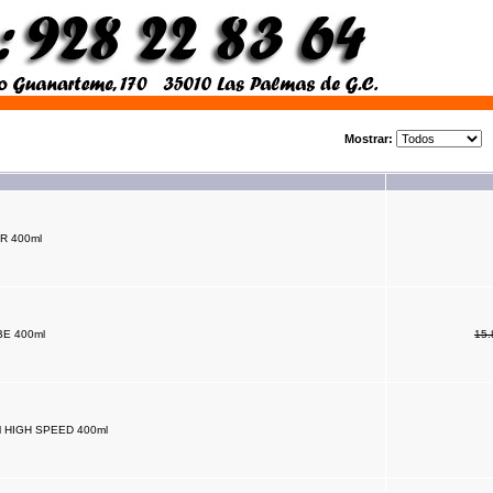
Mostrar:
-R 400ml
E 400ml
15
l HIGH SPEED 400ml