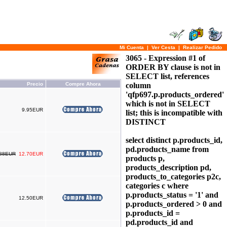
Mi Cuenta
|
Ver Cesta
|
Realizar Pedido
3065 - Expression #1 of
ORDER BY clause is not in
SELECT list, references
Precio
Compre Ahora
column
'qfp697.p.products_ordered'
which is not in SELECT
9.95EUR
list; this is incompatible with
DISTINCT
select distinct p.products_id,
pd.products_name from
.88EUR
12.70EUR
products p,
products_description pd,
products_to_categories p2c,
categories c where
p.products_status = '1' and
12.50EUR
p.products_ordered > 0 and
p.products_id =
pd.products_id and