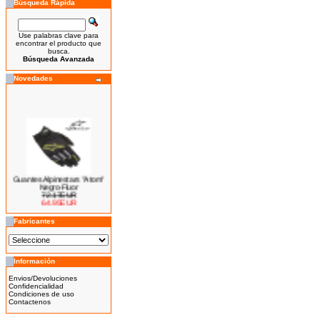
Búsqueda Rápida
Use palabras clave para
encontrar el producto que
busca.
Búsqueda Avanzada
Novedades
Guantes Alpinestars "Atom"
Negro-Fluor
72.17EUR
64.95EUR
---------
Fabricantes
Información
Bicicleta Eléctrica Niño 100w
Envios/Devoluciones
14''
Confidencialidad
425.00EUR
Condiciones de uso
Contactenos
---------