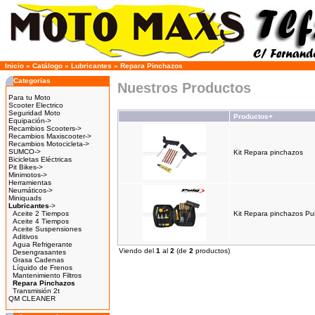
Inicio
»
Catálogo
»
Lubricantes
»
Repara Pinchazos
Categorias
Nuestros Productos
Para tu Moto
Scooter Electrico
Seguridad Moto
Productos+
Equipación->
Recambios Scooters->
Recambios Maxiscooter->
Recambios Motocicleta->
SUMCO->
Kit Repara pinchazos
Bicicletas Eléctricas
Pit Bikes->
Minimotos->
Herramientas
Neumáticos->
Miniquads
Lubricantes
->
Aceite 2 Tiempos
Kit Repara pinchazos Pu
Aceite 4 Tiempos
Aceite Suspensiones
Aditivos
Agua Refrigerante
Viendo del
1
al
2
(de
2
productos)
Desengrasantes
Grasa Cadenas
Líquido de Frenos
Mantenimiento Filtros
Repara Pinchazos
Transmisión 2t
QM CLEANER