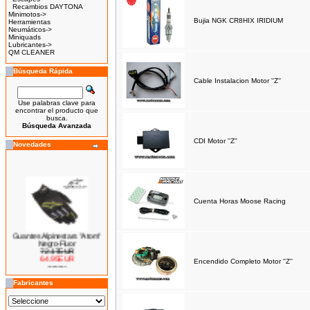
Recambios DAYTONA
Minimotos->
Bujia NGK CR8HIX IRIDIUM
Herramientas
Neumáticos->
Miniquads
Lubricantes->
QM CLEANER
Búsqueda Rápida
Cable Instalacion Motor ''Z''
Use palabras clave para
encontrar el producto que
busca.
Búsqueda Avanzada
CDI Motor ''Z''
Novedades
Cuenta Horas Moose Racing
Guantes Alpinestars "Atom"
Negro-Fluor
72.17EUR
64.95EUR
Encendido Completo Motor ''Z''
---------
Fabricantes