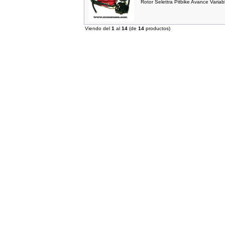
Rotor Selettra Pitbike Avance Variab
---------
Viendo del
1
al
14
(de
14
productos)
IMR MX 140 Rojo(17"/14")
1,319.00EUR
---------
IMR MX 155 Azul (17"/14")
1,725.00EUR
---------
IMR MX 155 Naranja (17"/14")
1,725.00EUR
---------