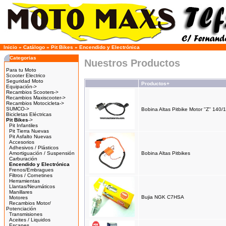
Inicio
»
Catálogo
»
Pit Bikes
»
Encendido y Electrónica
Categorias
Nuestros Productos
Para tu Moto
Scooter Electrico
Seguridad Moto
Productos+
Equipación->
Recambios Scooters->
Recambios Maxiscooter->
Recambios Motocicleta->
SUMCO->
Bobina Altas Pitbike Motor ''Z'' 140/
Bicicletas Eléctricas
Pit Bikes
->
Pit Infantiles
Pit Tierra Nuevas
Pit Asfalto Nuevas
Accesorios
Adhesivos / Plásticos
Amortiguación / Suspensión
Bobina Altas Pitbikes
Carburación
Encendido y Electrónica
Frenos/Embragues
Filtros / Cornetines
Herramientas
Llantas/Neumáticos
Manillares
Bujia NGK C7HSA
Motores
Recambios Motor/
Potenciación
Transmisiones
Aceites / Liquidos
Escapes