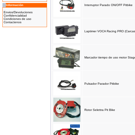
Información
Interruptor Parado ON/OFF Pitbike
Bicicleta Eléctrica Niño 100w
14''
Envios/Devoluciones
425.00EUR
Confidencialidad
Condiciones de uso
---------
Contactenos
Laptimer VOCA Racing PRO (Carcasa
Bicicleta Eléctrica Niño 100w
12''
345.00EUR
Marcador tiempo de uso motor Stag
---------
Pulsador Parador Pitbike
IMR MX 125cc Naranja
(14''/12'')
999.00EUR
---------
Rotor Selettra Pit Bike
IMR MX 140 Naranja(17"/14")
1,319.00EUR