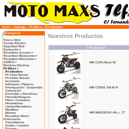
Inicio
»
Catálogo
»
Pit Bikes
»
Pit Infantiles
Categorias
Nuestros Productos
Para tu Moto
Scooter Electrico
Seguridad Moto
Productos+
Equipación->
Recambios Scooters->
Recambios Maxiscooter->
Recambios Motocicleta->
SUMCO->
IMR COPA Alevin 90
Bicicletas Eléctricas
Pit Bikes
->
Pit Infantiles
Pit Tierra Nuevas
Pit Asfalto Nuevas
Accesorios
Adhesivos / Plásticos
Amortiguación / Suspensión
IMR CORSE SM 90 R
Carburación
Encendido y Electrónica
Frenos/Embragues
Filtros / Cornetines
Herramientas
Llantas/Neumáticos
Manillares
IMR MINICROSS 49c.c. 2T
Motores
Recambios Motor/
Potenciación
Transmisiones
Aceites / Liquidos
Escapes