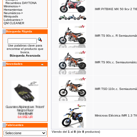
Recambios DAYTONA
Minimotos->
IMR PITBIKE MX 50 9cv 2 T
Herramientas
Neumáticos->
Miniquads
Lubricantes->
QM CLEANER
Búsqueda Rápida
IMR TS 90c.c. R Semiautomát
Use palabras clave para
encontrar el producto que
busca.
Búsqueda Avanzada
IMR TS 90c.c. Semiautomátic
Novedades
IMR TSD 110c.c. Semiautomá
Guantes Alpinestars "Atom"
Negro-Fluor
72.17EUR
64.95EUR
Minicross Eléctrica IMR 1.3 T
---------
Fabricantes
Viendo del
1
al
8
(de
8
productos)