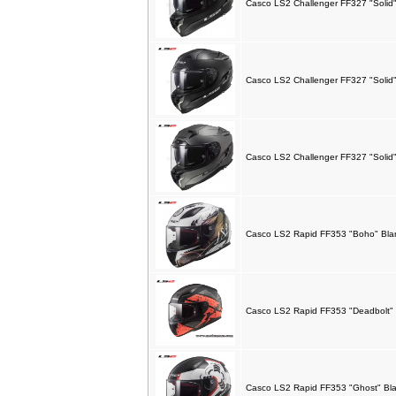
Casco LS2 Challenger FF327 "Solid
IMR MX 140 Rojo(17"/14")
1,319.00EUR
Casco LS2 Challenger FF327 "Solid"
---------
Casco LS2 Challenger FF327 "Solid"
IMR MX 155 Azul (17"/14")
1,725.00EUR
---------
Casco LS2 Rapid FF353 "Boho" Bla
IMR MX 155 Naranja (17"/14")
1,725.00EUR
---------
Casco LS2 Rapid FF353 "Deadbolt" 
Polea Minarelli Stage6 CNC
Casco LS2 Rapid FF353 "Ghost" Bla
Racing Drive