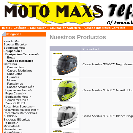
Inicio
»
Catálogo
»
Equipación
»
Equipación Carretera
»
Cascos Integrales Carretera
Categorias
Nuestros Productos
Para tu Moto
Scooter Electrico
Seguridad Moto
Productos+
Equipación
->
Equipación Carretera
->
Botas
Cascos Integrales
Carretera
Casco Acerbis "FS-807" Negro-Naranj
Cascos Jets
Cascos Modulares
Chaquetas
Guantes
Monos
Pantalones
Cascos Asfalto Niño
Equipación Tierra->
Casco Acerbis "FS-807" Amarillo Flu
Ropa Casual->
Equipación Moto->
Complementos->
Zona OUTLET
Recambios Scooters->
Recambios Maxiscooter->
Recambios Motocicleta->
Casco Acerbis "FS-807" Blanco-Negr
SUMCO->
Bicicletas Eléctricas
Pit Bikes->
Minimotos->
Herramientas
Neumáticos->