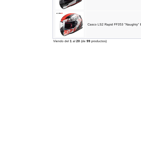
34.57EUR
---------
Casco LS2 Rapid FF353 "Naughty" B
Escape ARROW X-Kone Dark
Viendo del
1
al
20
(de
99
productos)
Honda MSX/GROM (2013-
2017)
624.88EUR
---------
Aceite MOTUL 7100 5w40
1Litro
14.70EUR
12.50EUR
---------
IMR COPA Alevin 90
1,075.00EUR
---------