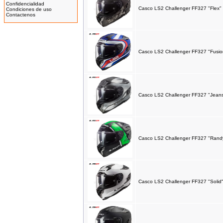
425.00EUR
Confidencialidad
Casco LS2 Challenger FF327 "Flex"
Condiciones de uso
---------
Contactenos
Casco LS2 Challenger FF327 "Fusion
Bicicleta Eléctrica Niño 100w
12''
345.00EUR
---------
Casco LS2 Challenger FF327 "Jeans"
IMR MX 125cc Naranja
(14''/12'')
999.00EUR
Casco LS2 Challenger FF327 "Rand
---------
Casco LS2 Challenger FF327 "Solid"
IMR MX 140 Naranja(17"/14")
1,319.00EUR
---------