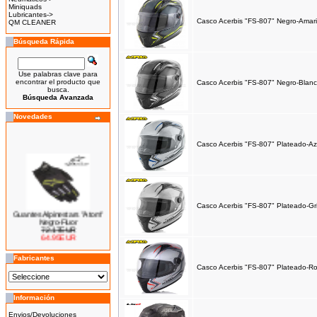
Miniquads
Lubricantes->
Casco Acerbis "FS-807" Negro-Amaril
QM CLEANER
Búsqueda Rápida
Use palabras clave para
encontrar el producto que
Casco Acerbis "FS-807" Negro-Blanc
busca.
Búsqueda Avanzada
Novedades
Casco Acerbis "FS-807" Plateado-Az
Casco Acerbis "FS-807" Plateado-Gri
Guantes Alpinestars "Atom"
Negro-Fluor
72.17EUR
64.95EUR
---------
Fabricantes
Casco Acerbis "FS-807" Plateado-Ro
Información
Bicicleta Eléctrica Niño 100w
14''
Envios/Devoluciones