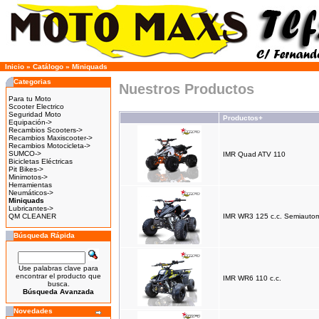
Inicio
»
Catálogo
»
Miniquads
Categorias
Nuestros Productos
Para tu Moto
Scooter Electrico
Seguridad Moto
Productos+
Equipación->
Recambios Scooters->
Recambios Maxiscooter->
Recambios Motocicleta->
SUMCO->
IMR Quad ATV 110
Bicicletas Eléctricas
Pit Bikes->
Minimotos->
Herramientas
Neumáticos->
Miniquads
Lubricantes->
QM CLEANER
IMR WR3 125 c.c. Semiautom
Búsqueda Rápida
Use palabras clave para
encontrar el producto que
IMR WR6 110 c.c.
busca.
Búsqueda Avanzada
Novedades