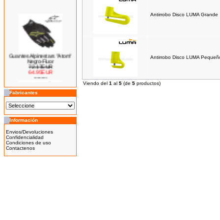
Antirrobo Disco LUMA Grande
Guantes Alpinestars "Atom"
Antirrobo Disco LUMA Pequeñ
Negro-Fluor
72.17EUR
64.95EUR
---------
Viendo del
1
al
5
(de
5
productos)
Fabricantes
Bicicleta Eléctrica Niño 100w
Información
14''
425.00EUR
Envios/Devoluciones
Confidencialidad
---------
Condiciones de uso
Contactenos
Bicicleta Eléctrica Niño 100w
12''
345.00EUR
---------