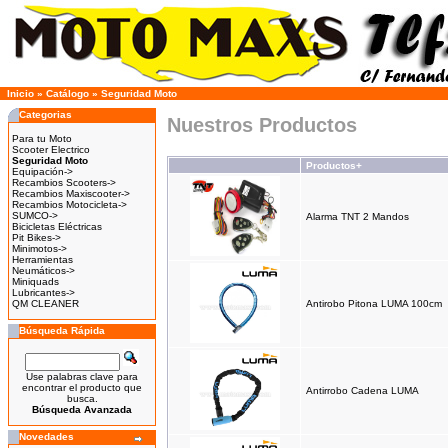
Inicio
»
Catálogo
»
Seguridad Moto
Categorias
Nuestros Productos
Para tu Moto
Scooter Electrico
Seguridad Moto
Productos+
Equipación->
Recambios Scooters->
Recambios Maxiscooter->
Recambios Motocicleta->
SUMCO->
Alarma TNT 2 Mandos
Bicicletas Eléctricas
Pit Bikes->
Minimotos->
Herramientas
Neumáticos->
Miniquads
Lubricantes->
QM CLEANER
Antirobo Pitona LUMA 100cm
Búsqueda Rápida
Use palabras clave para
encontrar el producto que
Antirrobo Cadena LUMA
busca.
Búsqueda Avanzada
Novedades