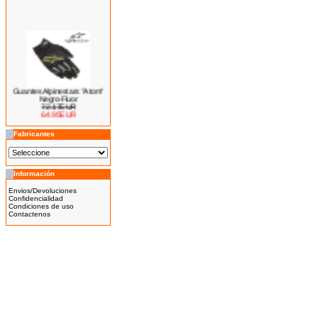
Guantes Alpinestars "Atom"
Negro-Fluor
72.17EUR
64.95EUR
---------
Fabricantes
Información
Bicicleta Eléctrica Niño 100w
14''
Envios/Devoluciones
425.00EUR
Confidencialidad
Condiciones de uso
---------
Contactenos
Bicicleta Eléctrica Niño 100w
12''
345.00EUR
---------