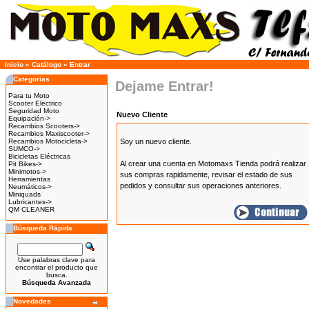
Inicio
»
Catálogo
»
Entrar
Categorias
Dejame Entrar!
Para tu Moto
Scooter Electrico
Seguridad Moto
Nuevo Cliente
Equipación->
Recambios Scooters->
Recambios Maxiscooter->
Recambios Motocicleta->
Soy un nuevo cliente.
SUMCO->
Bicicletas Eléctricas
Al crear una cuenta en Motomaxs Tienda podrá realizar
Pit Bikes->
Minimotos->
sus compras rapidamente, revisar el estado de sus
Herramientas
pedidos y consultar sus operaciones anteriores.
Neumáticos->
Miniquads
Lubricantes->
QM CLEANER
Búsqueda Rápida
Use palabras clave para
encontrar el producto que
busca.
Búsqueda Avanzada
Novedades