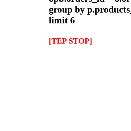
group by p.products
---------
limit 6
Escape ARROW X-Kone Dark
Honda MSX/GROM (2013-
[TEP STOP]
2017)
624.88EUR
---------
Aceite MOTUL 7100 5w40
1Litro
14.70EUR
12.50EUR
---------
IMR COPA Alevin 90
1,075.00EUR
---------