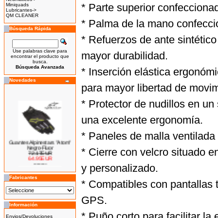
* Parte superior confeccionada
Miniquads
Lubricantes->
QM CLEANER
* Palma de la mano confecci
Búsqueda Rápida
* Refuerzos de ante sintético
Use palabras clave para
mayor durabilidad.
encontrar el producto que
busca.
Búsqueda Avanzada
* Inserción elástica ergonómi
Novedades
para mayor libertad de movim
* Protector de nudillos en u
una excelente ergonomía.
* Paneles de malla ventilada 
Guantes Alpinestars "Atom"
Negro-Fluor
* Cierre con velcro situado e
72.17EUR
64.95EUR
---------
y personalizado.
Fabricantes
* Compatibles con pantallas 
GPS.
Bicicleta Eléctrica Niño 100w
Información
14''
* Puño corto para facilitar la
425.00EUR
Envios/Devoluciones