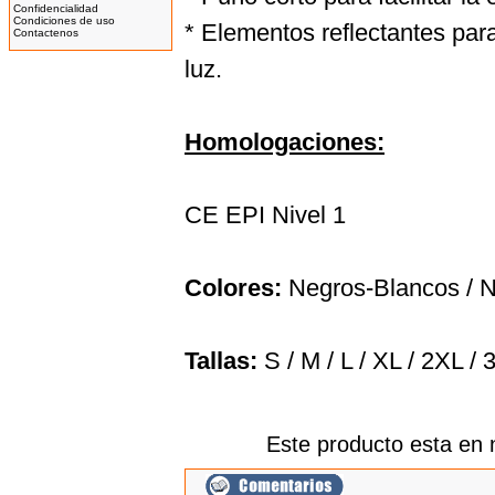
Confidencialidad
---------
Condiciones de uso
* Elementos reflectantes par
Contactenos
luz.
Bicicleta Eléctrica Niño 100w
12''
Homologaciones:
345.00EUR
---------
CE EPI Nivel 1
IMR MX 125cc Naranja
(14''/12'')
Colores:
Negros-Blancos /
N
999.00EUR
---------
Tallas:
S / M / L / XL / 2XL /
IMR MX 140 Naranja(17"/14")
1,319.00EUR
Este producto esta en 
---------