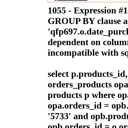
1055 - Expression #
IMR MX 140 Rojo(17"/14")
GROUP BY clause an
1,319.00EUR
---------
'qfp697.o.date_purch
dependent on column
incompatible with 
IMR MX 155 Azul (17"/14")
1,725.00EUR
---------
select p.products_i
orders_products opa
IMR MX 155 Naranja (17"/14")
1,725.00EUR
products p where op
---------
opa.orders_id = opb
'5733' and opb.prod
Polea Minarelli Stage6 CNC
opb.orders_id = o.or
Racing Drive
34.57EUR