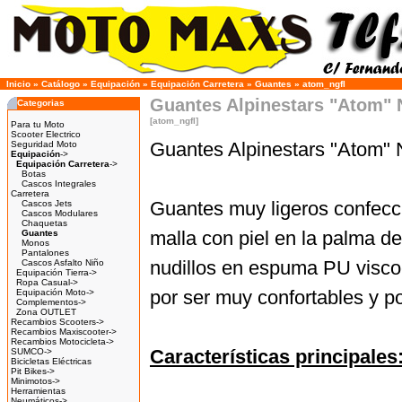
Inicio
»
Catálogo
»
Equipación
»
Equipación Carretera
»
Guantes
»
atom_ngfl
Guantes Alpinestars "Atom" 
Categorias
[atom_ngfl]
Para tu Moto
Scooter Electrico
Guantes Alpinestars "Atom" 
Seguridad Moto
Equipación
->
Equipación Carretera
->
Botas
Cascos Integrales
Carretera
Guantes muy ligeros confeccio
Cascos Jets
Cascos Modulares
Chaquetas
malla con piel en la palma d
Guantes
Monos
Pantalones
nudillos en espuma PU visco
Cascos Asfalto Niño
Equipación Tierra->
Ropa Casual->
por ser muy confortables y po
Equipación Moto->
Complementos->
Zona OUTLET
Recambios Scooters->
Recambios Maxiscooter->
Recambios Motocicleta->
Características principales
SUMCO->
Bicicletas Eléctricas
Pit Bikes->
Minimotos->
Herramientas
Neumáticos->