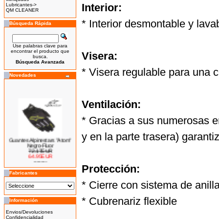
Interior:
Lubricantes->
QM CLEANER
* Interior desmontable y lava
Búsqueda Rápida
Use palabras clave para
encontrar el producto que
Visera:
busca.
Búsqueda Avanzada
* Visera regulable para una
Novedades
Ventilación:
* Gracias a sus numerosas ent
y en la parte trasera) garanti
Guantes Alpinestars "Atom"
Negro-Fluor
72.17EUR
64.95EUR
---------
Protección:
Fabricantes
* Cierre con sistema de anill
* Cubrenariz flexible
Información
Bicicleta Eléctrica Niño 100w
14''
Envios/Devoluciones
425.00EUR
Confidencialidad