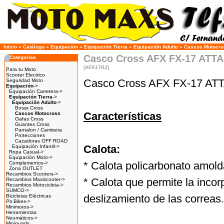
Inicio
»
Catálogo
»
Equipación
»
Equipación Tierra
»
Equipación Adulto
»
Cascos Motocro
Casco Cross AFX FX-17 ATTA
Categorias
[AFX17RJ]
Para tu Moto
Scooter Electrico
Casco Cross AFX FX-17 AT
Seguridad Moto
Equipación
->
Equipación Carretera->
Equipación Tierra
->
Equipación Adulto
->
Botas Cross
Características
Cascos Motocross
Gafas Cross
Guantes Cross
Pantalon / Camiseta
Protecciones
Cazadoras OFF ROAD
Calota:
Equipación Infantil->
Ropa Casual->
Equipación Moto->
* Calota policarbonato amol
Complementos->
Zona OUTLET
Recambios Scooters->
* Calota que permite la incor
Recambios Maxiscooter->
Recambios Motocicleta->
SUMCO->
deslizamiento de las correas.
Bicicletas Eléctricas
Pit Bikes->
Minimotos->
Herramientas
Neumáticos->
Miniquads