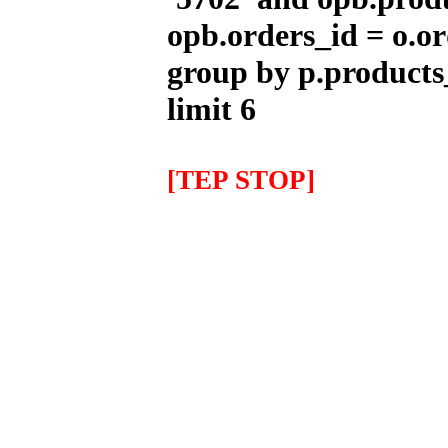
---------
opb.orders_id = o.or
group by p.products
limit 6
Escape ARROW X-Kone Dark
Honda MSX/GROM (2013-
2017)
624.88EUR
---------
[TEP STOP]
Aceite MOTUL 7100 5w40
1Litro
14.70EUR
12.50EUR
---------
IMR COPA Alevin 90
1,075.00EUR
---------