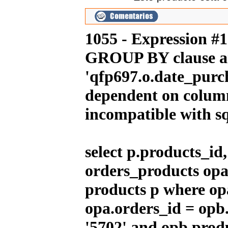
IMR MX 140 Rojo(17"/14")
1,319.00EUR
1055 - Expression #
---------
GROUP BY clause an
'qfp697.o.date_purch
IMR MX 155 Azul (17"/14")
dependent on column
1,725.00EUR
---------
incompatible with 
select p.products_i
IMR MX 155 Naranja (17"/14")
1,725.00EUR
orders_products opa
---------
products p where op
opa.orders_id = opb
Polea Minarelli Stage6 CNC
Racing Drive
'5702' and opb.prod
34.57EUR