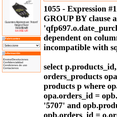
1055 - Expression #
GROUP BY clause an
Guantes Alpinestars "Atom"
Negro-Fluor
'qfp697.o.date_purch
72.17EUR
64.95EUR
---------
dependent on column
Fabricantes
incompatible with 
Información
Bicicleta Eléctrica Niño 100w
14''
Envios/Devoluciones
425.00EUR
Confidencialidad
select p.products_i
Condiciones de uso
---------
Contactenos
orders_products opa
products p where op
Bicicleta Eléctrica Niño 100w
opa.orders_id = opb
12''
345.00EUR
'5707' and opb.prod
---------
opb.orders_id = o.or