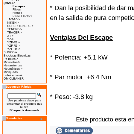
(2021)
->
* Dan la posibilidad de dar 
Escapes
Filtros
Frenos
en la salida de pura competic
Parte Eléctrica
MT-10->
NIKEN->
SUPER TENERE->
TENERE->
TRACER->
Ventajas Del Escape
XT->
YZ->
YZF-R1->
YZF-R3->
YZF-R6->
SUMCO->
* Potencia: +5.1 kW
Bicicletas Eléctricas
Pit Bikes->
Minimotos->
Herramientas
Neumáticos->
Miniquads
* Par motor: +6.4 Nm
Lubricantes->
QM CLEANER
Búsqueda Rápida
* Peso: -3.8 kg
Use palabras clave para
encontrar el producto que
busca.
Búsqueda Avanzada
Este producto esta e
Novedades