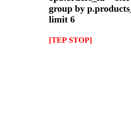
group by p.products
IMR MX 125cc Naranja
(14''/12'')
limit 6
999.00EUR
---------
[TEP STOP]
IMR MX 140 Naranja(17"/14")
1,319.00EUR
---------
IMR MX 140 Rojo(17"/14")
1,319.00EUR
---------
IMR MX 155 Azul (17"/14")
1,725.00EUR