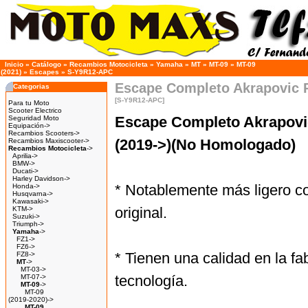
Inicio
»
Catálogo
»
Recambios Motocicleta
»
Yamaha
»
MT
»
MT-09
»
MT-09
(2021)
»
Escapes
»
S-Y9R12-APC
Escape Completo Akrapovic 
Categorias
[S-Y9R12-APC]
Para tu Moto
Scooter Electrico
Escape Completo Akrapovi
Seguridad Moto
Equipación->
Recambios Scooters->
(2019->)(No Homologado)
Recambios Maxiscooter->
Recambios Motocicleta
->
Aprilia->
BMW->
Ducati->
Harley Davidson->
* Notablemente más ligero c
Honda->
Husqvarna->
Kawasaki->
original.
KTM->
Suzuki->
Triumph->
Yamaha
->
FZ1->
FZ6->
* Tienen una calidad en la fa
FZ8->
MT
->
MT-03->
tecnología.
MT-07->
MT-09
->
MT-09
(2019-2020)->
MT-09