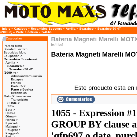
Inicio
»
Catálogo
»
Recambios Scooters
»
Aprilia
»
Scarabeo
»
Scarabeo 50 4T
(2009->)
»
Parte eléctrica
»
tx4l-bs
Bateria Magneti Marelli MOT
Categorias
[tx4l-bs]
Para tu Moto
Scooter Electrico
Bateria Magneti Marelli M
Seguridad Moto
Equipación->
Recambios Scooters
->
Aprilia
->
Scarabeo
->
Scarabeo 50 4T
(2009->)
->
Admisión/Carburación
Escapes
Frenos
Parte Ciclo
Este producto esta en 
Parte eléctrica
Recambios
Motor/Potenciación
Transmisión
SONIC->
SR->
1055 - Expression #
Beta->
Derbi->
Gilera->
Honda->
GROUP BY clause an
Kymco->
Malaguti->
Peugeot->
'qfp697.o.date_purch
Piaggio->
Rieju->