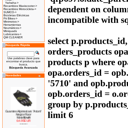
Yamaha->
dependent on column
Recambios Maxiscooter->
Recambios Motocicleta->
SUMCO->
Bicicletas Eléctricas
incompatible with 
Pit Bikes->
Minimotos->
Herramientas
Neumáticos->
Miniquads
Lubricantes->
QM CLEANER
select p.products_i
Búsqueda Rápida
orders_products opa
Use palabras clave para
products p where op
encontrar el producto que
busca.
Búsqueda Avanzada
opa.orders_id = opb
Novedades
'5710' and opb.prod
opb.orders_id = o.or
group by p.products
Guantes Alpinestars "Atom"
limit 6
Negro-Fluor
72.17EUR
64.95EUR
---------