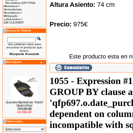
Altura Asiento:
74 cm
Recambios DAYTONA
Minimotos->
Herramientas
Neumáticos->
Miniquads
Lubricantes->
Precio:
975€
QM CLEANER
Búsqueda Rápida
Use palabras clave para
encontrar el producto que
busca.
Búsqueda Avanzada
Este producto esta en n
Novedades
1055 - Expression #
GROUP BY clause an
'qfp697.o.date_purch
Guantes Alpinestars "Atom"
Negro-Fluor
72.17EUR
64.95EUR
dependent on column
---------
incompatible with 
Fabricantes