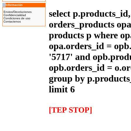
Información
Bicicleta Eléctrica Niño 100w
select p.products_i
14''
Envios/Devoluciones
425.00EUR
Confidencialidad
Condiciones de uso
---------
orders_products opa
Contactenos
products p where op
opa.orders_id = opb
Bicicleta Eléctrica Niño 100w
12''
345.00EUR
'5717' and opb.prod
---------
opb.orders_id = o.or
group by p.products
limit 6
IMR MX 125cc Naranja
(14''/12'')
999.00EUR
---------
[TEP STOP]
IMR MX 140 Naranja(17"/14")
1,319.00EUR