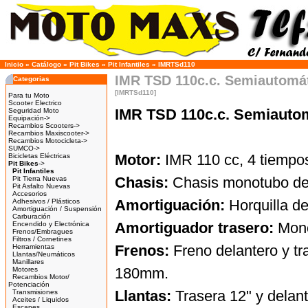
Inicio
»
Catálogo
»
Pit Bikes
»
Pit Infantiles
»
IMRTSd110
IMR TSD 110c.c. Semiautomá
Categorias
[IMRTSd110]
Para tu Moto
Scooter Electrico
IMR TSD 110c.c. Semiautom
Seguridad Moto
Equipación->
Recambios Scooters->
Recambios Maxiscooter->
Recambios Motocicleta->
SUMCO->
Motor:
IMR 110 cc, 4 tiempos,
Bicicletas Eléctricas
Pit Bikes
->
Pit Infantiles
Chasis:
Chasis monotubo de
Pit Tierra Nuevas
Pit Asfalto Nuevas
Accesorios
Amortiguación:
Horquilla d
Adhesivos / Plásticos
Amortiguación / Suspensión
Carburación
Amortiguador trasero:
Mono
Encendido y Electrónica
Frenos/Embragues
Filtros / Cornetines
Frenos:
Freno delantero y tr
Herramientas
Llantas/Neumáticos
Manillares
180mm.
Motores
Recambios Motor/
Potenciación
Llantas:
Trasera 12" y delant
Transmisiones
Aceites / Liquidos
Escapes