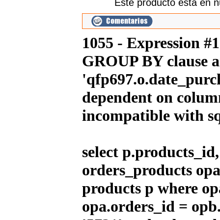
Este producto esta en n
---------
1055 - Expression #
IMR MX 140 Rojo(17"/14")
1,319.00EUR
GROUP BY clause an
---------
'qfp697.o.date_purch
dependent on column
incompatible with 
IMR MX 155 Azul (17"/14")
1,725.00EUR
---------
select p.products_i
orders_products opa
IMR MX 155 Naranja (17"/14")
1,725.00EUR
products p where op
---------
opa.orders_id = opb