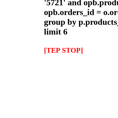
'5721' and opb.prod
Polea Minarelli Stage6 CNC
opb.orders_id = o.or
Racing Drive
34.57EUR
---------
group by p.products
limit 6
Escape ARROW X-Kone Dark
Honda MSX/GROM (2013-
2017)
[TEP STOP]
624.88EUR
---------
Aceite MOTUL 7100 5w40
1Litro
14.70EUR
12.50EUR
---------
IMR COPA Alevin 90