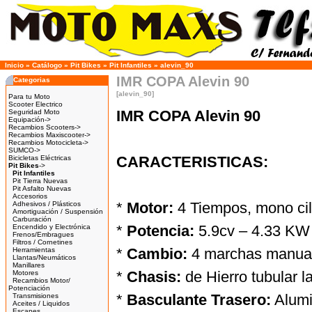
Inicio
»
Catálogo
»
Pit Bikes
»
Pit Infantiles
»
alevin_90
IMR COPA Alevin 90
Categorias
[alevin_90]
Para tu Moto
Scooter Electrico
IMR COPA Alevin 90
Seguridad Moto
Equipación->
Recambios Scooters->
Recambios Maxiscooter->
Recambios Motocicleta->
SUMCO->
CARACTERISTICAS:
Bicicletas Eléctricas
Pit Bikes
->
Pit Infantiles
Pit Tierra Nuevas
Pit Asfalto Nuevas
Accesorios
*
Motor:
4 Tiempos, mono cilí
Adhesivos / Plásticos
Amortiguación / Suspensión
Carburación
*
Potencia:
5.9cv – 4.33 KW
Encendido y Electrónica
Frenos/Embragues
Filtros / Cornetines
*
Cambio:
4 marchas manual
Herramientas
Llantas/Neumáticos
Manillares
*
Chasis:
de Hierro tubular l
Motores
Recambios Motor/
Potenciación
*
Basculante Trasero:
Alumi
Transmisiones
Aceites / Liquidos
Escapes