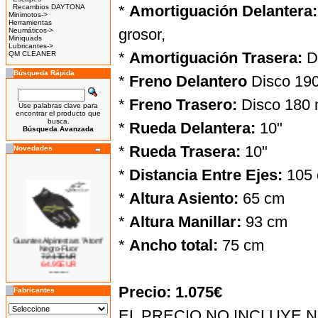
*
Amortiguación Delantera:
Recambios DAYTONA
Minimotos->
Herramientas
grosor,
Neumáticos->
Miniquads
Lubricantes->
*
Amortiguación Trasera:
D
QM CLEANER
Búsqueda Rápida
*
Freno Delantero
Disco 19
*
Freno Trasero:
Disco 180
Use palabras clave para
encontrar el producto que
busca.
*
Rueda Delantera:
10"
Búsqueda Avanzada
*
Rueda Trasera:
10"
Novedades
*
Distancia Entre Ejes:
105
*
Altura Asiento:
65 cm
*
Altura Manillar:
93 cm
Guantes Alpinestars "Atom"
*
Ancho total:
75 cm
Negro-Fluor
72.17EUR
64.95EUR
---------
Precio: 1.075€
Fabricantes
EL PRECIO NO INCLUYE 