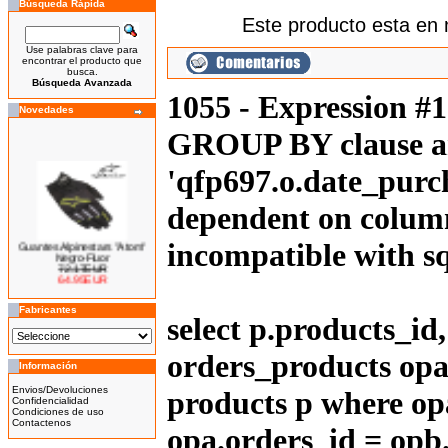
Búsqueda Rápida
Este producto esta en 
Use palabras clave para
encontrar el producto que
busca.
Búsqueda Avanzada
1055 - Expression #
Novedades
GROUP BY clause an
'qfp697.o.date_purch
dependent on column
Guantes Alpinestars "Atom"
incompatible with 
Negro-Fluor
72.17EUR
64.95EUR
---------
Fabricantes
select p.products_i
orders_products opa
Información
Bicicleta Eléctrica Niño 100w
14''
Envios/Devoluciones
products p where op
425.00EUR
Confidencialidad
Condiciones de uso
---------
Contactenos
opa.orders_id = opb