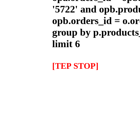
'5722' and opb.prod
opb.orders_id = o.or
Bicicleta Eléctrica Niño 100w
12''
345.00EUR
group by p.products
---------
limit 6
IMR MX 125cc Naranja
[TEP STOP]
(14''/12'')
999.00EUR
---------
IMR MX 140 Naranja(17"/14")
1,319.00EUR
---------