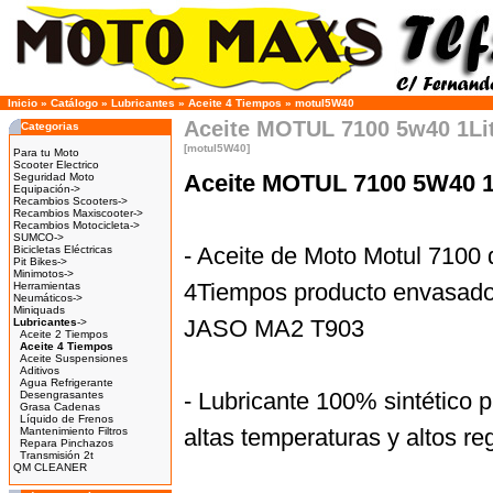
Inicio
»
Catálogo
»
Lubricantes
»
Aceite 4 Tiempos
»
motul5W40
Aceite MOTUL 7100 5w40 1Li
Categorias
[motul5W40]
Para tu Moto
Scooter Electrico
Aceite MOTUL 7100 5W40 1
Seguridad Moto
Equipación->
Recambios Scooters->
Recambios Maxiscooter->
Recambios Motocicleta->
SUMCO->
- Aceite de Moto Motul 7100
Bicicletas Eléctricas
Pit Bikes->
Minimotos->
4Tiempos producto envasado 
Herramientas
Neumáticos->
Miniquads
JASO MA2 T903
Lubricantes
->
Aceite 2 Tiempos
Aceite 4 Tiempos
Aceite Suspensiones
Aditivos
Agua Refrigerante
- Lubricante 100% sintético pa
Desengrasantes
Grasa Cadenas
Líquido de Frenos
altas temperaturas y altos r
Mantenimiento Filtros
Repara Pinchazos
Transmisión 2t
QM CLEANER