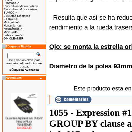
Yamaha->
Recambios Maxiscooter->
Recambios Motocicleta->
SUMCO->
- Resulta que así se ha redu
Bicicletas Eléctricas
Pit Bikes->
Minimotos->
rendimiento a la rueda traser
Herramientas
Neumáticos->
Miniquads
Lubricantes->
QM CLEANER
Ojo: se monta la estrella or
Búsqueda Rápida
Use palabras clave para
encontrar el producto que
Diametro de la polea 93mm
busca.
Búsqueda Avanzada
Novedades
Este producto esta en
1055 - Expression #
Guantes Alpinestars "Atom"
GROUP BY clause an
Negro-Fluor
72.17EUR
64.95EUR
---------