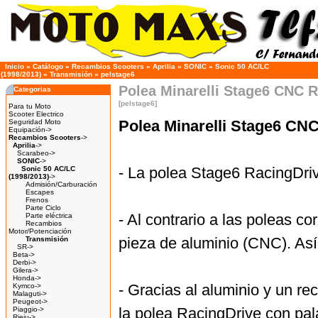
Inicio
»
Catálogo
»
Recambios Scooters
»
Aprilia
»
SONIC
»
Sonic 50 AC/LC
(1998/2013)
»
Transmisión
»
pelstage6
Polea Minarelli Stage6 CNC R
Categorias
[pelstage6]
Para tu Moto
Scooter Electrico
Polea Minarelli Stage6 CN
Seguridad Moto
Equipación->
Recambios Scooters
->
Aprilia
->
Scarabeo->
SONIC
->
- La polea Stage6 RacingDriv
Sonic 50 AC/LC
(1998/2013)
->
Admisión/Carburación
Escapes
Frenos
Parte Ciclo
- Al contrario a las poleas c
Parte eléctrica
Recambios
Motor/Potenciación
pieza de aluminio (CNC). Así
Transmisión
SR->
Beta->
Derbi->
Gilera->
Honda->
- Gracias al aluminio y un re
Kymco->
Malaguti->
Peugeot->
la polea RacingDrive con pala
Piaggio->
Rieju->