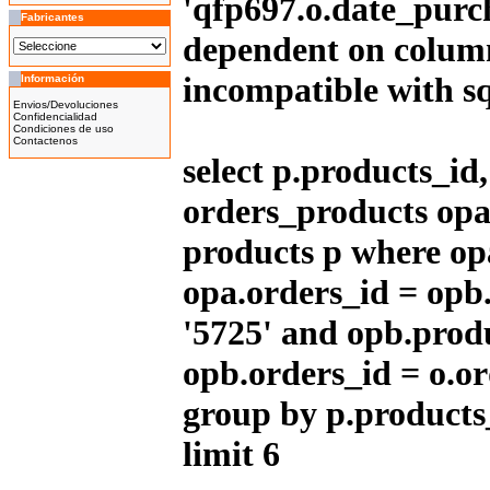
'qfp697.o.date_purch
Fabricantes
dependent on column
incompatible with 
Información
Bicicleta Eléctrica Niño 100w
14''
Envios/Devoluciones
425.00EUR
Confidencialidad
Condiciones de uso
---------
Contactenos
select p.products_i
orders_products opa
products p where op
Bicicleta Eléctrica Niño 100w
12''
345.00EUR
opa.orders_id = opb
---------
'5725' and opb.prod
opb.orders_id = o.or
IMR MX 125cc Naranja
(14''/12'')
group by p.products
999.00EUR
---------
limit 6