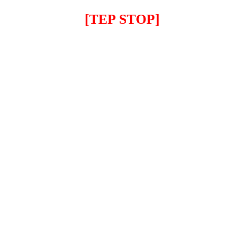
[TEP STOP]
IMR MX 140 Naranja(17"/14")
1,319.00EUR
---------
IMR MX 140 Rojo(17"/14")
1,319.00EUR
---------
IMR MX 155 Azul (17"/14")
1,725.00EUR
---------
IMR MX 155 Naranja (17"/14")
1,725.00EUR
---------