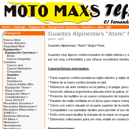
Inicio
»
Catálogo
»
Equipación
»
Equipación Carretera
»
Guantes
»
atom_ngfl
Guantes Alpinestars "Atom" 
Categorias
[atom_ngfl]
Para tu Moto
Scooter Electrico
Guantes Alpinestars "Atom" Negro-Fluor.
Seguridad Moto
Equipación
->
Equipación Carretera
->
Guantes muy ligeros confeccionados en tejido elástico y 
Botas
Cascos Integrales
por ser muy confortables y por ofrecer excelentes niveles
Carretera
Cascos Jets
Cascos Modulares
Características principales:
Chaquetas
Guantes
* Parte superior confeccionada en tejido elástico y tejido d
Monos
Pantalones
* Palma de la mano confeccionada en piel.
Cascos Asfalto Niño
* Refuerzos de ante sintético en la palma y el pulgar para
Equipación Tierra->
Ropa Casual->
* Inserción elástica ergonómica ubicada entre la palma, e
Equipación Moto->
* Protector de nudillos en un suave compuesto de espuma
Complementos->
Zona OUTLET
* Paneles de malla ventilada en el dorso para mayor transp
Recambios Scooters->
* Cierre con velcro situado en la parte superior de la mu
Recambios Maxiscooter->
Recambios Motocicleta->
* Compatibles con pantallas táctiles para permitir el us
SUMCO->
* Puño corto para facilitar la entrada de la mano en el guan
Bicicletas Eléctricas
Pit Bikes->
* Elementos reflectantes para ser más visible en conducc
Minimotos->
Herramientas
Homologaciones:
Neumáticos->