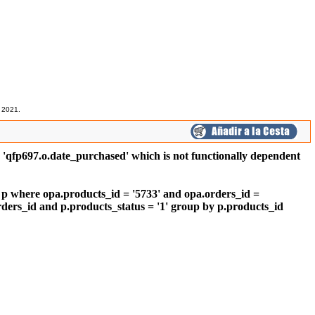
 2021.
qfp697.o.date_purchased' which is not functionally dependent
 p where opa.products_id = '5733' and opa.orders_id =
ders_id and p.products_status = '1' group by p.products_id