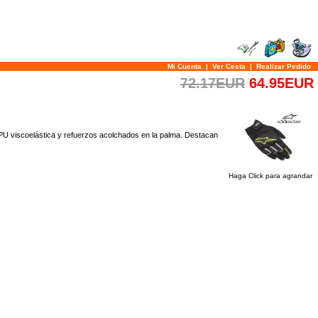
Mi Cuenta
|
Ver Cesta
|
Realizar Pedido
72.17EUR
64.95EUR
a PU viscoelástica y refuerzos acolchados en la palma. Destacan
Haga Click para agrandar