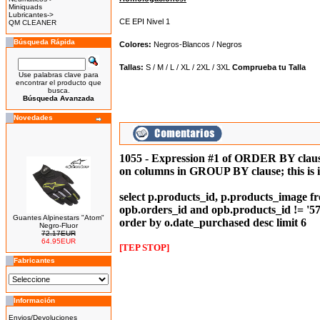
Miniquads
Lubricantes->
CE EPI Nivel 1
QM CLEANER
Búsqueda Rápida
Colores:
Negros-Blancos /
Negros
Tallas:
S / M / L / XL / 2XL / 3XL
Comprueba tu Talla
Use palabras clave para
encontrar el producto que
busca.
Búsqueda Avanzada
Novedades
1055 - Expression #1 of ORDER BY clause
on columns in GROUP BY clause; this is
select p.products_id, p.products_image f
opb.orders_id and opb.products_id != '57
Guantes Alpinestars "Atom"
order by o.date_purchased desc limit 6
Negro-Fluor
72.17EUR
64.95EUR
---------
[TEP STOP]
Fabricantes
Información
Bicicleta Eléctrica Niño 100w
Envios/Devoluciones
14''