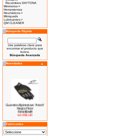
Recambios DAYTONA
Minimotos->
Herramientas
Neumáticos->
Miniquads
Lubricantes->
QM CLEANER
Búsqueda Rápida
Use palabras clave para
encontrar el producto que
busca.
Búsqueda Avanzada
Novedades
Guantes Alpinestars "Atom"
Negro-Fluor
72.17EUR
64.95EUR
---------
Fabricantes