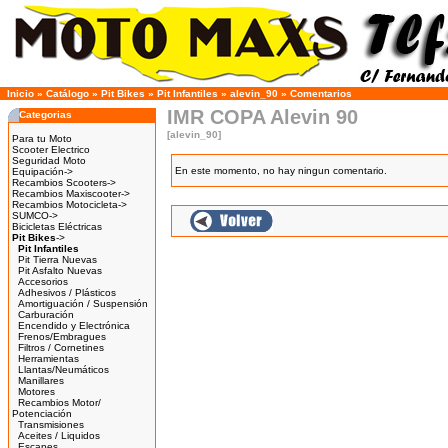
Inicio
»
Catálogo
»
Pit Bikes
»
Pit Infantiles
»
alevin_90
»
Comentarios
IMR COPA Alevin 90
Categorias
[alevin_90]
Para tu Moto
Scooter Electrico
Seguridad Moto
En este momento, no hay ningun comentario.
Equipación->
Recambios Scooters->
Recambios Maxiscooter->
Recambios Motocicleta->
SUMCO->
Bicicletas Eléctricas
Pit Bikes
->
Pit Infantiles
Pit Tierra Nuevas
Pit Asfalto Nuevas
Accesorios
Adhesivos / Plásticos
Amortiguación / Suspensión
Carburación
Encendido y Electrónica
Frenos/Embragues
Filtros / Cornetines
Herramientas
Llantas/Neumáticos
Manillares
Motores
Recambios Motor/
Potenciación
Transmisiones
Aceites / Liquidos
Escapes