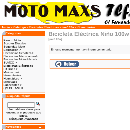
Inicio
»
Catálogo
»
Bicicletas Eléctricas
»
imr142a
»
Comentarios
Bicicleta Eléctrica Niño 100w 
Categorias
[imr142a]
Para tu Moto
Scooter Electrico
Seguridad Moto
En este momento, no hay ningun comentario.
Equipación->
Recambios Scooters->
Recambios Maxiscooter->
Recambios Motocicleta->
SUMCO->
Bicicletas Eléctricas
Pit Bikes->
Minimotos->
Herramientas
Neumáticos->
Miniquads
Lubricantes->
QM CLEANER
Búsqueda Rápida
Use palabras clave para
encontrar el producto que
busca.
Búsqueda Avanzada
Novedades