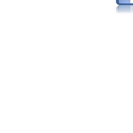
IMR MX 125cc Naranja
(14''/12'')
999.00EUR
---------
IMR MX 140 Naranja(17"/14")
1,319.00EUR
---------
IMR MX 140 Rojo(17"/14")
1,319.00EUR
---------