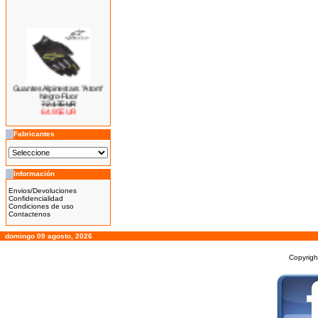
Guantes Alpinestars "Atom"
Negro-Fluor
72.17EUR
64.95EUR
---------
Fabricantes
Información
Bicicleta Eléctrica Niño 100w
14''
Envios/Devoluciones
425.00EUR
Confidencialidad
Condiciones de uso
---------
Contactenos
domingo 09 agosto, 2026
Copyrig
Bicicleta Eléctrica Niño 100w
12''
345.00EUR
---------