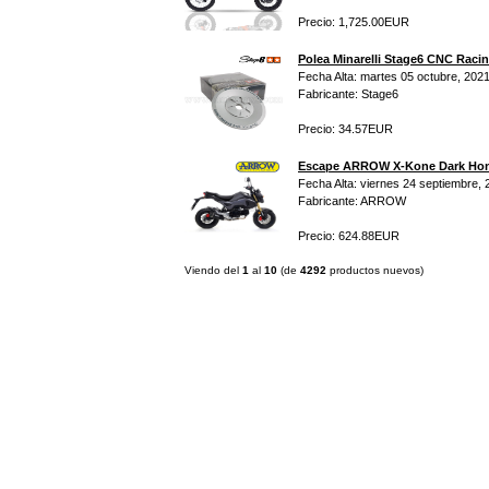
Precio: 1,725.00EUR
Polea Minarelli Stage6 CNC Racin
Fecha Alta: martes 05 octubre, 202
IMR MX 125cc Naranja
Fabricante: Stage6
(14''/12'')
999.00EUR
Precio: 34.57EUR
---------
Escape ARROW X-Kone Dark Hon
Fecha Alta: viernes 24 septiembre, 
Fabricante: ARROW
IMR MX 140 Naranja(17"/14")
Precio: 624.88EUR
1,319.00EUR
---------
Viendo del
1
al
10
(de
4292
productos nuevos)
IMR MX 140 Rojo(17"/14")
1,319.00EUR
---------