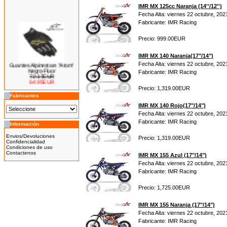
IMR MX 125cc Naranja (14''/12'')
Fecha Alta: viernes 22 octubre, 202
Fabricante: IMR Racing
Precio: 999.00EUR
IMR MX 140 Naranja(17"/14")
Guantes Alpinestars "Atom"
Fecha Alta: viernes 22 octubre, 202
Negro-Fluor
Fabricante: IMR Racing
72.17EUR
64.95EUR
---------
Precio: 1,319.00EUR
Fabricantes
IMR MX 140 Rojo(17"/14")
Fecha Alta: viernes 22 octubre, 202
Fabricante: IMR Racing
Información
Bicicleta Eléctrica Niño 100w
14''
Envios/Devoluciones
Precio: 1,319.00EUR
425.00EUR
Confidencialidad
Condiciones de uso
---------
Contactenos
IMR MX 155 Azul (17"/14")
Fecha Alta: viernes 22 octubre, 202
Fabricante: IMR Racing
Precio: 1,725.00EUR
Bicicleta Eléctrica Niño 100w
12''
IMR MX 155 Naranja (17"/14")
345.00EUR
Fecha Alta: viernes 22 octubre, 202
Fabricante: IMR Racing
---------