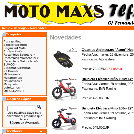
Inicio
»
Catálogo
»
Novedades
Categorias
Novedades
Para tu Moto
Scooter Electrico
Seguridad Moto
Guantes Alpinestars "Atom" Neg
Equipación->
Fecha Alta: martes 28 diciembre, 2
Recambios Scooters->
Recambios Maxiscooter->
Fabricante: Alpinestars
Recambios Motocicleta->
SUMCO->
Bicicletas Eléctricas
Precio:
72.17EUR
64.95EUR
Pit Bikes->
Minimotos->
Herramientas
Bicicleta Eléctrica Niño 100w 14''
Neumáticos->
Fecha Alta: viernes 29 octubre, 202
Miniquads
Lubricantes->
Fabricante: IMR Racing
QM CLEANER
Precio: 425.00EUR
Búsqueda Rápida
Bicicleta Eléctrica Niño 100w 12''
Use palabras clave para
Fecha Alta: viernes 29 octubre, 202
encontrar el producto que
Fabricante: IMR Racing
busca.
Búsqueda Avanzada
Precio: 345.00EUR
Novedades